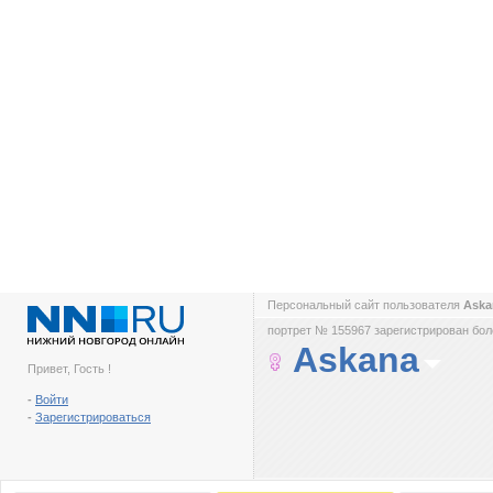
Персональный сайт пользователя
Ask
портрет № 155967 зарегистрирован боле
Askana
Привет, Гость !
-
Войти
-
Зарегистрироваться