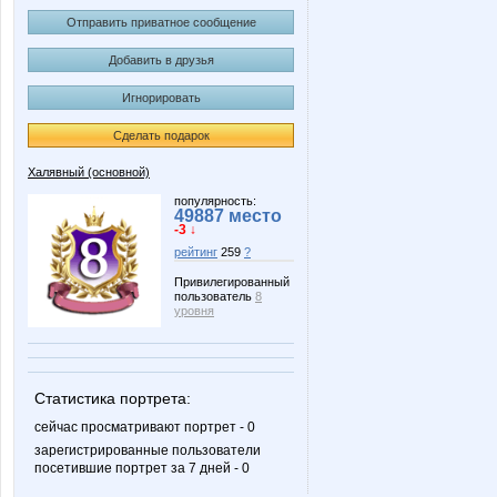
Отправить приватное сообщение
Добавить в друзья
Игнорировать
Сделать подарок
Халявный (основной)
популярность:
49887 место
-3 ↓
рейтинг
259
?
Привилегированный
пользователь
8
уровня
Статистика портрета:
сейчас просматривают портрет - 0
зарегистрированные пользователи
посетившие портрет за 7 дней - 0